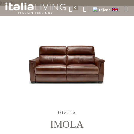
[rev_slider imola]
0
Divano
IMOLA