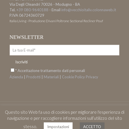
Via Degli Oleandri 70026 - Modugno - BA
Tel.
+39 080-9640188
- Email
info@vecchioitaliv.colonnaweb.it
P.IVA 06724360729
Italia Living - Produzione Divani Poltrone Sectional Recliner Pouf
NEWSLETTER
* Accettazione trattamento dati personali
Azienda
|
Prodotti
|
Materiali
|
Cookie
Policy Privacy
Questo sito Web fa uso di cookies per migliorare l'esperienza di
© 2017 Italia Living. All Rights Reserved. Design by
Onibur C&A
navigazione e per raccogliere informazioni sull’utilizzo del sito
stesso.
Impostazioni
ACCETTO