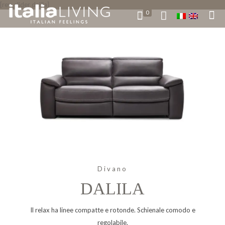
[rev_slider dalila]
0
Divano
DALILA
Il relax ha linee compatte e rotonde. Schienale comodo e
regolabile.